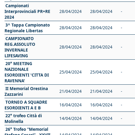
Campionati
Interprovinciali PR+RE
28/04/2024
28/04/2024
-
2024
3^ Tappa Campionato
28/04/2024
28/04/2024
-
Regionale Libertas
CAMPIONATO
REG.ASSOLUTO
28/04/2024
28/04/2024
-
INVERNALE
LIFESAVING
20° MEETING
NAZIONALE
25/04/2024
25/04/2024
-
ESORDIENTI 'CITTA DI
RAVENNA'
II Memorial Orestina
21/04/2024
21/04/2024
-
Zazzarini
TORNEO A SQUADRE
16/04/2024
16/04/2024
-
ESORDIENTI A E B
22° trofeo Città di
14/04/2024
14/04/2024
-
Molinella
26° Trofeo “Memorial
Stefano Cesari” - XXVII
14/04/2024
14/04/2024
-