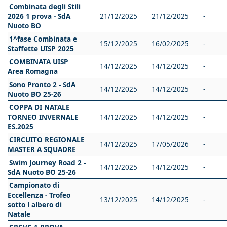
Combinata degli Stili
2026 1 prova - SdA
21/12/2025
21/12/2025
-
Nuoto BO
1^fase Combinata e
15/12/2025
16/02/2025
-
Staffette UISP 2025
COMBINATA UISP
14/12/2025
14/12/2025
-
Area Romagna
Sono Pronto 2 - SdA
14/12/2025
14/12/2025
-
Nuoto BO 25-26
COPPA DI NATALE
TORNEO INVERNALE
14/12/2025
14/12/2025
-
ES.2025
CIRCUITO REGIONALE
14/12/2025
17/05/2026
-
MASTER A SQUADRE
Swim Journey Road 2 -
14/12/2025
14/12/2025
-
SdA Nuoto BO 25-26
Campionato di
Eccellenza - Trofeo
13/12/2025
14/12/2025
-
sotto l albero di
Natale