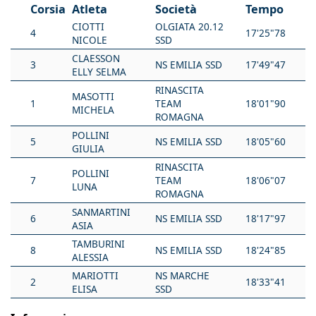
Corsia
Atleta
Società
Tempo
CIOTTI
OLGIATA 20.12
4
17'25"78
NICOLE
SSD
CLAESSON
3
NS EMILIA SSD
17'49"47
ELLY SELMA
RINASCITA
MASOTTI
1
TEAM
18'01"90
MICHELA
ROMAGNA
POLLINI
5
NS EMILIA SSD
18'05"60
GIULIA
RINASCITA
POLLINI
7
TEAM
18'06"07
LUNA
ROMAGNA
SANMARTINI
6
NS EMILIA SSD
18'17"97
ASIA
TAMBURINI
8
NS EMILIA SSD
18'24"85
ALESSIA
MARIOTTI
NS MARCHE
2
18'33"41
ELISA
SSD