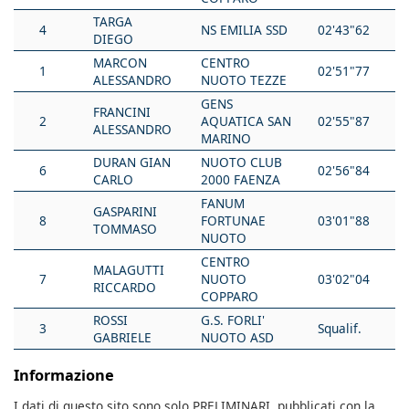
TARGA
4
NS EMILIA SSD
02'43"62
DIEGO
MARCON
CENTRO
1
02'51"77
ALESSANDRO
NUOTO TEZZE
GENS
FRANCINI
2
AQUATICA SAN
02'55"87
ALESSANDRO
MARINO
DURAN GIAN
NUOTO CLUB
6
02'56"84
CARLO
2000 FAENZA
FANUM
GASPARINI
8
FORTUNAE
03'01"88
TOMMASO
NUOTO
CENTRO
MALAGUTTI
7
NUOTO
03'02"04
RICCARDO
COPPARO
ROSSI
G.S. FORLI'
3
Squalif.
GABRIELE
NUOTO ASD
Informazione
I dati di questo sito sono solo PRELIMINARI, pubblicati con la