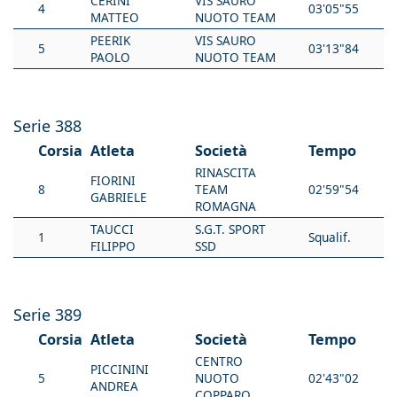
CERINI
VIS SAURO
4
03'05"55
MATTEO
NUOTO TEAM
PEERIK
VIS SAURO
5
03'13"84
PAOLO
NUOTO TEAM
Serie 388
Corsia
Atleta
Società
Tempo
RINASCITA
FIORINI
8
TEAM
02'59"54
GABRIELE
ROMAGNA
TAUCCI
S.G.T. SPORT
1
Squalif.
FILIPPO
SSD
Serie 389
Corsia
Atleta
Società
Tempo
CENTRO
PICCININI
5
NUOTO
02'43"02
ANDREA
COPPARO