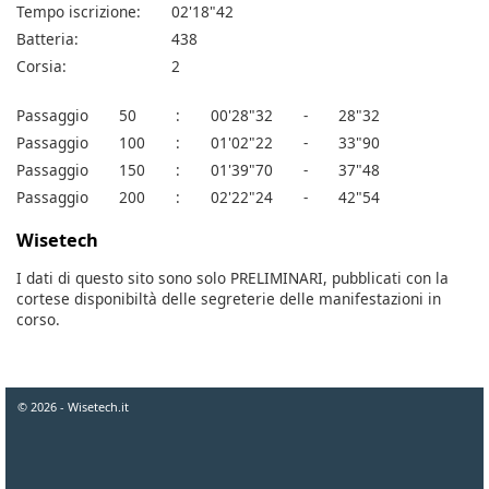
Tempo iscrizione:
02'18"42
Batteria:
438
Corsia:
2
Passaggio
50
:
00'28"32
-
28"32
Passaggio
100
:
01'02"22
-
33"90
Passaggio
150
:
01'39"70
-
37"48
Passaggio
200
:
02'22"24
-
42"54
Wisetech
I dati di questo sito sono solo PRELIMINARI, pubblicati con la
cortese disponibiltà delle segreterie delle manifestazioni in
corso.
© 2026 - Wisetech.it