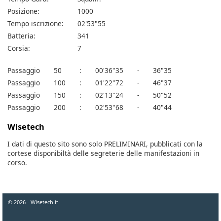
Posizione:
1000
Tempo iscrizione:
02'53"55
Batteria:
341
Corsia:
7
Passaggio
50
:
00'36"35
-
36"35
Passaggio
100
:
01'22"72
-
46"37
Passaggio
150
:
02'13"24
-
50"52
Passaggio
200
:
02'53"68
-
40"44
Wisetech
I dati di questo sito sono solo PRELIMINARI, pubblicati con la
cortese disponibiltà delle segreterie delle manifestazioni in
corso.
© 2026 - Wisetech.it