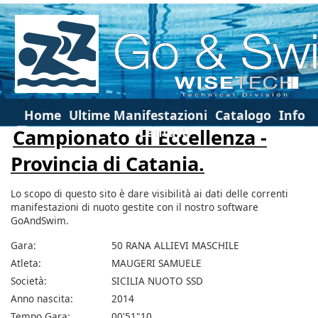
Home
Ultime Manifestazioni
Catalogo
Info
Contatti
Campionato di Eccellenza -
Provincia di Catania.
Lo scopo di questo sito è dare visibilità ai dati delle correnti
manifestazioni di nuoto gestite con il nostro software
GoAndSwim.
Gara:
50 RANA ALLIEVI MASCHILE
Atleta:
MAUGERI SAMUELE
Società:
SICILIA NUOTO SSD
Anno nascita:
2014
Tempo Gara:
00'51"10