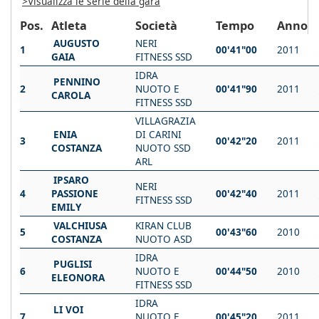
>Visualizza le serie della gara
Pos.
Atleta
Società
Tempo
Anno
AUGUSTO
NERI
1
00'41"00
2011
GAIA
FITNESS SSD
IDRA
PENNINO
2
NUOTO E
00'41"90
2011
CAROLA
FITNESS SSD
VILLAGRAZIA
ENIA
DI CARINI
3
00'42"20
2011
COSTANZA
NUOTO SSD
ARL
IPSARO
NERI
4
PASSIONE
00'42"40
2011
FITNESS SSD
EMILY
VALCHIUSA
KIRAN CLUB
5
00'43"60
2010
COSTANZA
NUOTO ASD
IDRA
PUGLISI
6
NUOTO E
00'44"50
2010
ELEONORA
FITNESS SSD
IDRA
LI VOI
7
NUOTO E
00'45"20
2011