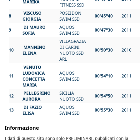
MARIKA
FITNESS SSD
VISCUSO
POSEIDON
8
00'45"40
2011
GIORGIA
SWIM SSD
DI MAURO
AQUOS
9
00'47"30
2011
SOFIA
SWIM SSD
VILLAGRAZIA
MANNINO
DI CARINI
10
00'50"30
2010
ELENA
NUOTO SSD
ARL
VENUTO
LUDOVICA
AQUOS
11
00'54"10
2011
CONCETTA
SWIM SSD
MARIA
PELLEGRINO
SICILIA
12
00'54"50
2011
AURORA
NUOTO SSD
DI FAZIO
AQUOS
13
00'55"30
2011
ELISA
SWIM SSD
Informazione
I dati di questo sito sono solo PRELIMINARI, pubblicati con la