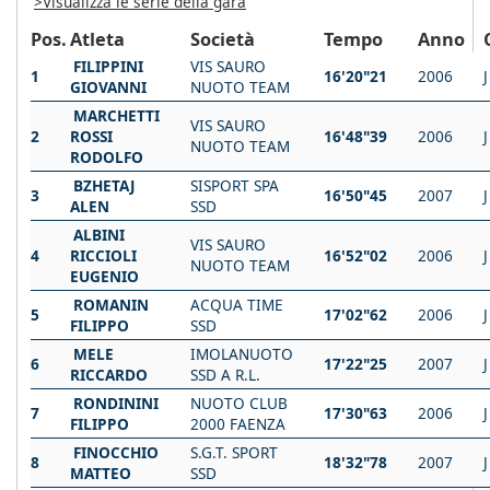
>Visualizza le serie della gara
Pos.
Atleta
Società
Tempo
Anno
FILIPPINI
VIS SAURO
1
16'20"21
2006
J
GIOVANNI
NUOTO TEAM
MARCHETTI
VIS SAURO
2
ROSSI
16'48"39
2006
J
NUOTO TEAM
RODOLFO
BZHETAJ
SISPORT SPA
3
16'50"45
2007
J
ALEN
SSD
ALBINI
VIS SAURO
4
RICCIOLI
16'52"02
2006
J
NUOTO TEAM
EUGENIO
ROMANIN
ACQUA TIME
5
17'02"62
2006
J
FILIPPO
SSD
MELE
IMOLANUOTO
6
17'22"25
2007
J
RICCARDO
SSD A R.L.
RONDININI
NUOTO CLUB
7
17'30"63
2006
J
FILIPPO
2000 FAENZA
FINOCCHIO
S.G.T. SPORT
8
18'32"78
2007
J
MATTEO
SSD