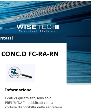
ntatti
 CONC.D FC-RA-RN
Informazione
I dati di questo sito sono solo
PRELIMINARI, pubblicati con la
cortese disponibiltà delle segreterie