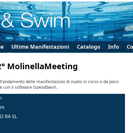
e
Ultime Manifestazioni
Catalogo
Info
Co
2° MolinellaMeeting
ll'andamento delle manifestazioni di nuoto in corso o da poco
te con il software GoAndSwim.
m
0m
DO RA SL