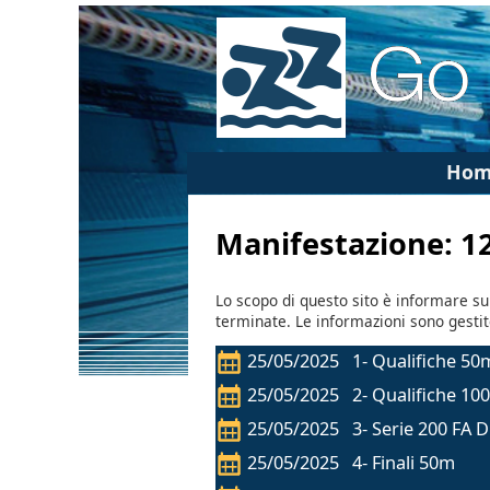
Hom
Manifestazione: 1
Lo scopo di questo sito è informare su
terminate. Le informazioni sono gesti
25/05/2025 1- Qualifiche 50
25/05/2025 2- Qualifiche 10
25/05/2025 3- Serie 200 FA 
25/05/2025 4- Finali 50m