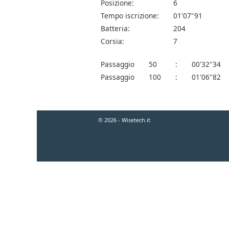
Posizione:
6
Tempo iscrizione:
01'07"91
Batteria:
204
Corsia:
7
Passaggio
50
:
00'32"34
Passaggio
100
:
01'06"82
© 2026 - Wisetech.it