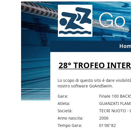
Hom
28° TROFEO INTE
Lo scopo di questo sito è dare visibilit
nostro software GoAndSwim.
Gara:
Finale 100 BAC
Atleta:
GUANZATI FLAM
Società:
TECRI NUOTO -
Anno nascita:
2006
Tempo Gara:
01'06"82