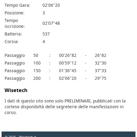
Tempo Gara:
02'06"20
Posizione:
3
Tempo
02'07"48
iscrizione:
Batteria:
537
Corsia:
4
Passaggio
50
:
00'26"82
-
26"82
Passaggio
100
:
00'59"12
-
32"30
Passaggio
150
:
01'36"45
-
37"33
Passaggio
200
:
02'06"20
-
29"75
Wisetech
I dati di questo sito sono solo PRELIMINARI, pubblicati con la
cortese disponibiltà delle segreterie delle manifestazioni in
corso.
© 2026 - Wisetech.it