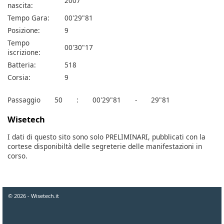
2007
nascita:
Tempo Gara:
00'29"81
Posizione:
9
Tempo
00'30"17
iscrizione:
Batteria:
518
Corsia:
9
Passaggio
50
:
00'29"81
-
29"81
Wisetech
I dati di questo sito sono solo PRELIMINARI, pubblicati con la
cortese disponibiltà delle segreterie delle manifestazioni in
corso.
© 2026 - Wisetech.it