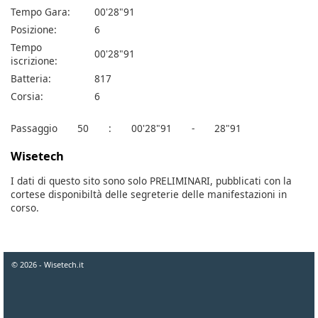
Tempo Gara:
00'28"91
Posizione:
6
Tempo
00'28"91
iscrizione:
Batteria:
817
Corsia:
6
Passaggio
50
:
00'28"91
-
28"91
Wisetech
I dati di questo sito sono solo PRELIMINARI, pubblicati con la
cortese disponibiltà delle segreterie delle manifestazioni in
corso.
© 2026 - Wisetech.it