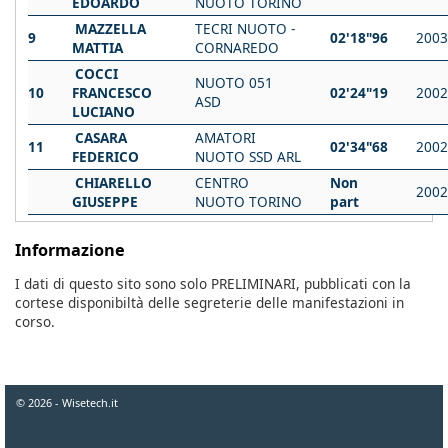
EDOARDO
NUOTO TORINO
MAZZELLA
TECRI NUOTO -
9
02'18"96
2003
MATTIA
CORNAREDO
COCCI
NUOTO 051
10
FRANCESCO
02'24"19
2002
ASD
LUCIANO
CASARA
AMATORI
11
02'34"68
2002
FEDERICO
NUOTO SSD ARL
CHIARELLO
CENTRO
Non
2002
GIUSEPPE
NUOTO TORINO
part
Informazione
I dati di questo sito sono solo PRELIMINARI, pubblicati con la
cortese disponibiltà delle segreterie delle manifestazioni in
corso.
© 2026 - Wisetech.it