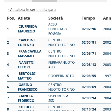
>Visualizza le serie della gara
Pos.
Atleta
Società
Tempo
An
ACSD
CIUFFREDA
1
PENTOTARY -
02'02"96
2004
MAURIZIO
FOGGIA
CAVEDINI
CENTRO
2
02'05"81
2002
LORENZO
NUOTO TORINO
FRANCAVILLA
CENTRO
3
02'06"71
2004
MASSIMO
NUOTO TORINO
NANETTI
FERRARANUOTO
4
02'08"13
2003
ETTORE
ASD
BERTOLDI
5
COOPERNUOTO
02'08"55
1997
MATTEO
GARINO
CENTRO
6
02'08"69
2004
FRANCESCO
NUOTO TORINO
CIANCIA
SISPORT SPA
7
02'09"94
2004
FEDERICO
SSD
COLUCCI
CENTRO
8
02'10"24
2003