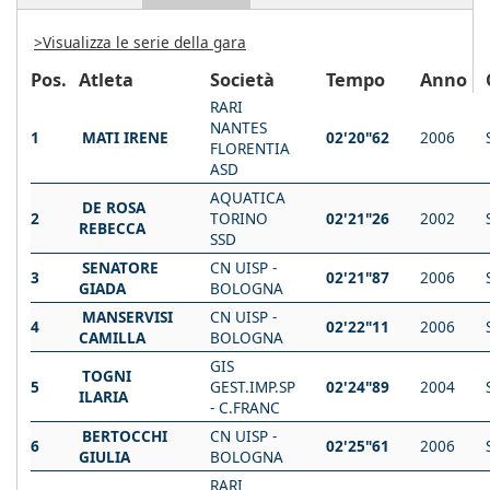
>Visualizza le serie della gara
Pos.
Atleta
Società
Tempo
Anno
RARI
NANTES
1
MATI IRENE
02'20"62
2006
FLORENTIA
ASD
AQUATICA
DE ROSA
2
TORINO
02'21"26
2002
REBECCA
SSD
SENATORE
CN UISP -
3
02'21"87
2006
GIADA
BOLOGNA
MANSERVISI
CN UISP -
4
02'22"11
2006
CAMILLA
BOLOGNA
GIS
TOGNI
5
GEST.IMP.SP
02'24"89
2004
ILARIA
- C.FRANC
BERTOCCHI
CN UISP -
6
02'25"61
2006
GIULIA
BOLOGNA
RARI