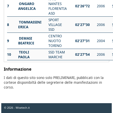
ONGARO
NANTES
7
02'26"72
2006
ANGELICA
FLORENTIA
ASD
SPORT
TOMMASSINI
8
VILLAGE
02'27"30
2006
ERICA
SSD
CENTRO
DEMASI
9
NUOTO
02'27"31
2004
BEATRICE
TORINO
TEOLI
SSD TEAM
10
02'27"54
2006
PAOLA
MARCHE
Informazione
I dati di questo sito sono solo PRELIMINARI, pubblicati con la
cortese disponibiltà delle segreterie delle manifestazioni in
corso.
© 2026 - Wisetech.it