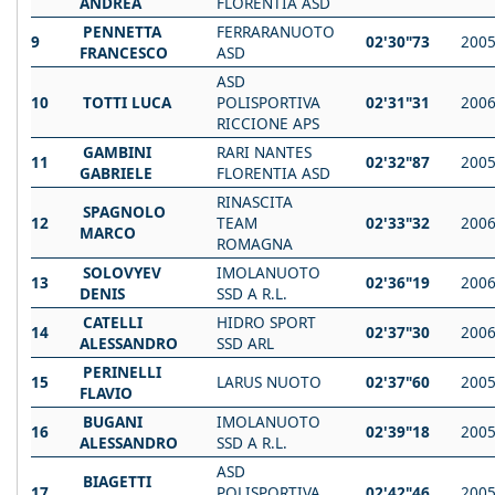
ANDREA
FLORENTIA ASD
PENNETTA
FERRARANUOTO
9
02'30"73
200
FRANCESCO
ASD
ASD
10
TOTTI LUCA
POLISPORTIVA
02'31"31
200
RICCIONE APS
GAMBINI
RARI NANTES
11
02'32"87
200
GABRIELE
FLORENTIA ASD
RINASCITA
SPAGNOLO
12
TEAM
02'33"32
200
MARCO
ROMAGNA
SOLOVYEV
IMOLANUOTO
13
02'36"19
200
DENIS
SSD A R.L.
CATELLI
HIDRO SPORT
14
02'37"30
200
ALESSANDRO
SSD ARL
PERINELLI
15
LARUS NUOTO
02'37"60
200
FLAVIO
BUGANI
IMOLANUOTO
16
02'39"18
200
ALESSANDRO
SSD A R.L.
ASD
BIAGETTI
17
POLISPORTIVA
02'42"46
200