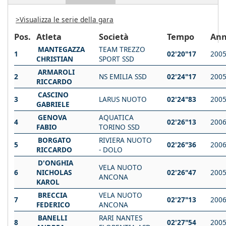
>Visualizza le serie della gara
Pos.
Atleta
Società
Tempo
An
MANTEGAZZA
TEAM TREZZO
1
02'20"17
200
CHRISTIAN
SPORT SSD
ARMAROLI
2
NS EMILIA SSD
02'24"17
200
RICCARDO
CASCINO
3
LARUS NUOTO
02'24"83
200
GABRIELE
GENOVA
AQUATICA
4
02'26"13
200
FABIO
TORINO SSD
BORGATO
RIVIERA NUOTO
5
02'26"36
200
RICCARDO
- DOLO
D'ONGHIA
VELA NUOTO
6
NICHOLAS
02'26"47
200
ANCONA
KAROL
BRECCIA
VELA NUOTO
7
02'27"13
200
FEDERICO
ANCONA
BANELLI
RARI NANTES
8
02'27"54
200