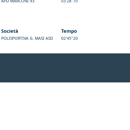
APD MARCONI 93
03'28"70
Società
Tempo
POLISPORTIVA G. MASI ASD
02'45"20