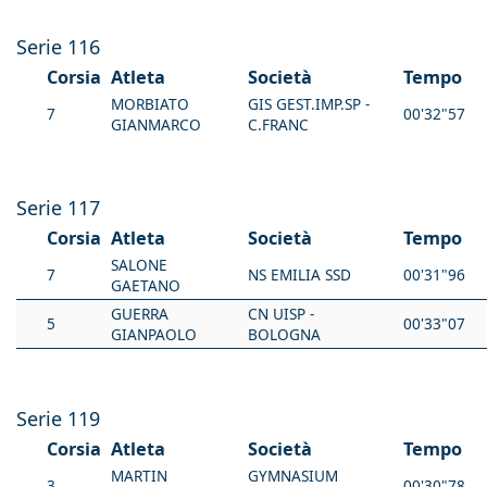
Serie 116
Corsia
Atleta
Società
Tempo
MORBIATO
GIS GEST.IMP.SP -
7
00'32"57
GIANMARCO
C.FRANC
Serie 117
Corsia
Atleta
Società
Tempo
SALONE
7
NS EMILIA SSD
00'31"96
GAETANO
GUERRA
CN UISP -
5
00'33"07
GIANPAOLO
BOLOGNA
Serie 119
Corsia
Atleta
Società
Tempo
MARTIN
GYMNASIUM
3
00'30"78