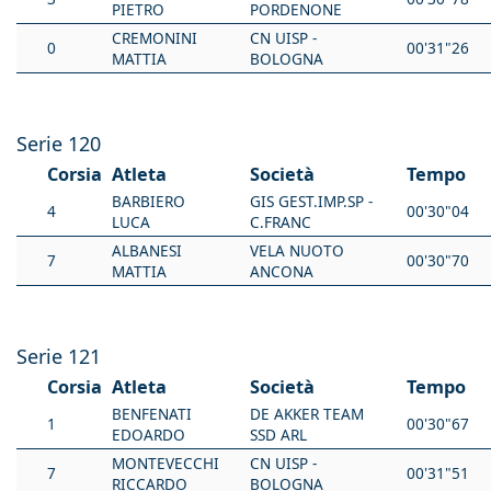
PIETRO
PORDENONE
CREMONINI
CN UISP -
0
00'31"26
MATTIA
BOLOGNA
Serie 120
Corsia
Atleta
Società
Tempo
BARBIERO
GIS GEST.IMP.SP -
4
00'30"04
LUCA
C.FRANC
ALBANESI
VELA NUOTO
7
00'30"70
MATTIA
ANCONA
Serie 121
Corsia
Atleta
Società
Tempo
BENFENATI
DE AKKER TEAM
1
00'30"67
EDOARDO
SSD ARL
MONTEVECCHI
CN UISP -
7
00'31"51
RICCARDO
BOLOGNA