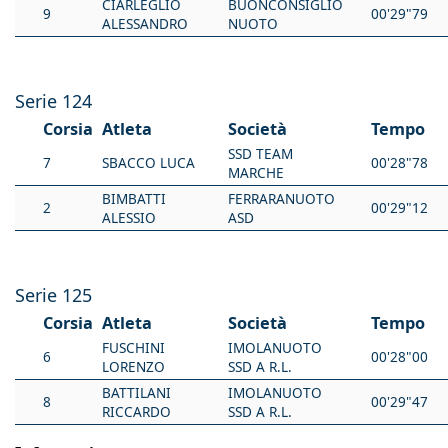
CIARLEGLIO
BUONCONSIGLIO
9
00'29"79
ALESSANDRO
NUOTO
Serie 124
Corsia
Atleta
Società
Tempo
SSD TEAM
7
SBACCO LUCA
00'28"78
MARCHE
BIMBATTI
FERRARANUOTO
2
00'29"12
ALESSIO
ASD
Serie 125
Corsia
Atleta
Società
Tempo
FUSCHINI
IMOLANUOTO
6
00'28"00
LORENZO
SSD A R.L.
BATTILANI
IMOLANUOTO
8
00'29"47
RICCARDO
SSD A R.L.