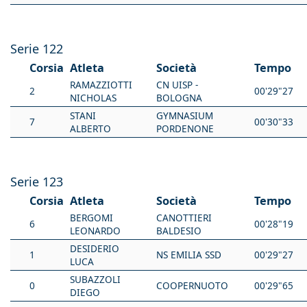
Serie 122
Corsia
Atleta
Società
Tempo
RAMAZZIOTTI
CN UISP -
2
00'29"27
NICHOLAS
BOLOGNA
STANI
GYMNASIUM
7
00'30"33
ALBERTO
PORDENONE
Serie 123
Corsia
Atleta
Società
Tempo
BERGOMI
CANOTTIERI
6
00'28"19
LEONARDO
BALDESIO
DESIDERIO
1
NS EMILIA SSD
00'29"27
LUCA
SUBAZZOLI
0
COOPERNUOTO
00'29"65
DIEGO