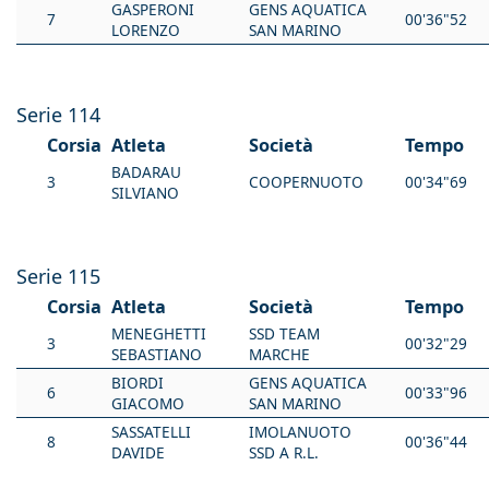
GASPERONI
GENS AQUATICA
7
00'36"52
LORENZO
SAN MARINO
Serie 114
Corsia
Atleta
Società
Tempo
BADARAU
3
COOPERNUOTO
00'34"69
SILVIANO
Serie 115
Corsia
Atleta
Società
Tempo
MENEGHETTI
SSD TEAM
3
00'32"29
SEBASTIANO
MARCHE
BIORDI
GENS AQUATICA
6
00'33"96
GIACOMO
SAN MARINO
SASSATELLI
IMOLANUOTO
8
00'36"44
DAVIDE
SSD A R.L.