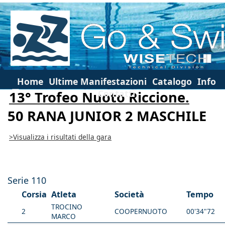
Home
Ultime Manifestazioni
Catalogo
Info
Contatti
13° Trofeo Nuoto Riccione.
50 RANA JUNIOR 2 MASCHILE
>Visualizza i risultati della gara
Serie 110
Corsia
Atleta
Società
Tempo
TROCINO
2
COOPERNUOTO
00'34"72
MARCO