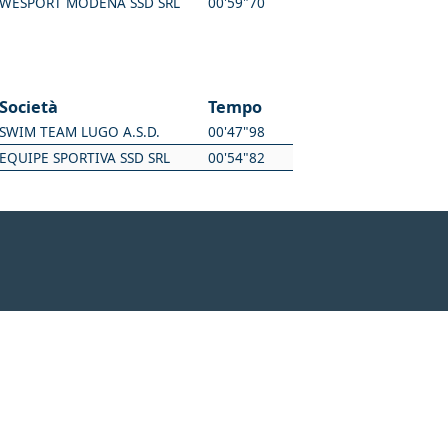
WESPORT MODENA SSD SRL
00'59"70
Società
Tempo
SWIM TEAM LUGO A.S.D.
00'47"98
EQUIPE SPORTIVA SSD SRL
00'54"82