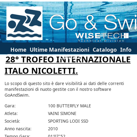
Home
Ultime Manifestazioni
Catalogo
Info
Contatti
28° TROFEO INTERNAZIONALE
ITALO NICOLETTI.
Lo scopo di questo sito è dare visibilità ai dati delle correnti
manifestazioni di nuoto gestite con il nostro software
GoAndSwim.
Gara:
100 BUTTERFLY MALE
Atleta:
VAINI SIMONE
Società:
SPORTING LODI SSD
Anno nascita:
2010
Tempo Gara:
01'07"52