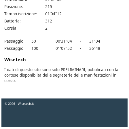
Posizione:
215
Tempo iscrizione:
01'04"12
Batteria:
312
Corsia:
2
Passaggio
50
:
00'31"04
-
31"04
Passaggio
100
:
01'07"52
-
36"48
Wisetech
I dati di questo sito sono solo PRELIMINARI, pubblicati con la
cortese disponibiltà delle segreterie delle manifestazioni in
corso.
© 2026 - Wisetech.it