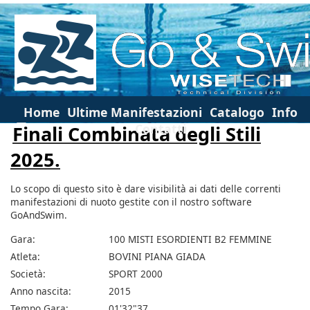
Home
Ultime Manifestazioni
Catalogo
Info
Contatti
Finali Combinata degli Stili
2025.
Lo scopo di questo sito è dare visibilità ai dati delle correnti
manifestazioni di nuoto gestite con il nostro software
GoAndSwim.
Gara:
100 MISTI ESORDIENTI B2 FEMMINE
Atleta:
BOVINI PIANA GIADA
Società:
SPORT 2000
Anno nascita:
2015
Tempo Gara:
01'32"37