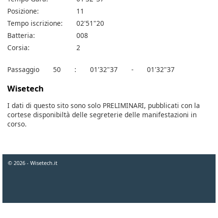
Posizione:
11
Tempo iscrizione:
02'51"20
Batteria:
008
Corsia:
2
Passaggio
50
:
01'32"37
-
01'32"37
Wisetech
I dati di questo sito sono solo PRELIMINARI, pubblicati con la
cortese disponibiltà delle segreterie delle manifestazioni in
corso.
© 2026 - Wisetech.it