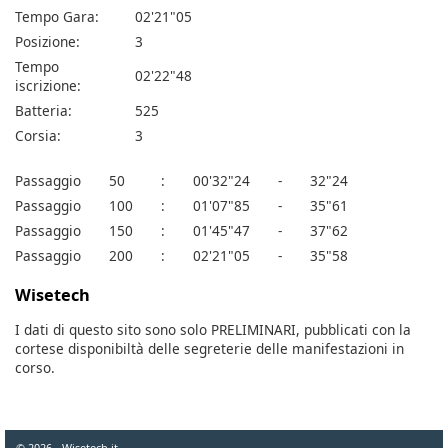
Tempo Gara:
02'21"05
Posizione:
3
Tempo
02'22"48
iscrizione:
Batteria:
525
Corsia:
3
Passaggio
50
:
00'32"24
-
32"24
Passaggio
100
:
01'07"85
-
35"61
Passaggio
150
:
01'45"47
-
37"62
Passaggio
200
:
02'21"05
-
35"58
Wisetech
I dati di questo sito sono solo PRELIMINARI, pubblicati con la
cortese disponibiltà delle segreterie delle manifestazioni in
corso.
© 2026 - Wisetech.it