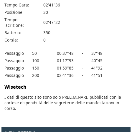
Tempo Gara:
02'41"36
Posizione:
30
Tempo
02'47"22
iscrizione:
Batteria:
350
Corsia:
0
Passaggio
50
:
00'37"48
-
37"48
Passaggio
100
:
01'17"93
-
40"45
Passaggio
150
:
01'59"85
-
41"92
Passaggio
200
:
02'41"36
-
41"51
Wisetech
I dati di questo sito sono solo PRELIMINARI, pubblicati con la
cortese disponibiltà delle segreterie delle manifestazioni in
corso.
© 2026 - Wisetech.it