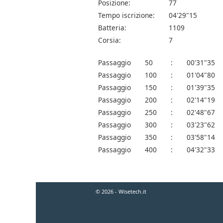
Posizione:
77
Tempo iscrizione:
04'29"15
Batteria:
1109
Corsia:
7
Passaggio
50
:
00'31"35
Passaggio
100
:
01'04"80
Passaggio
150
:
01'39"35
Passaggio
200
:
02'14"19
Passaggio
250
:
02'48"67
Passaggio
300
:
03'23"62
Passaggio
350
:
03'58"14
Passaggio
400
:
04'32"33
© 2026 - Wisetech.it