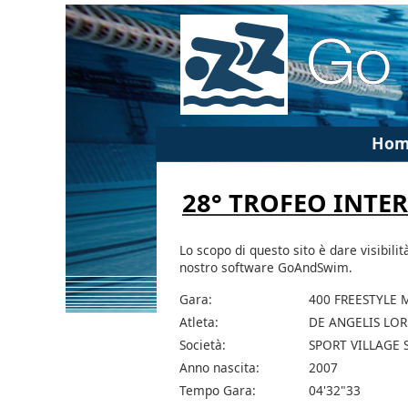
Hom
28° TROFEO INTE
Lo scopo di questo sito è dare visibilit
nostro software GoAndSwim.
Gara:
400 FREESTYLE 
Atleta:
DE ANGELIS LO
Società:
SPORT VILLAGE 
Anno nascita:
2007
Tempo Gara:
04'32"33