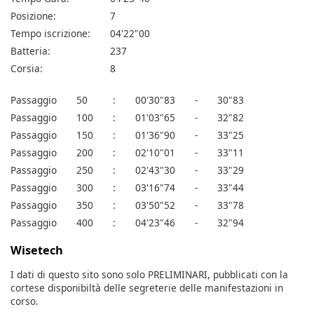
Posizione:
7
Tempo iscrizione:
04'22"00
Batteria:
237
Corsia:
8
Passaggio
50
:
00'30"83
-
30"83
Passaggio
100
:
01'03"65
-
32"82
Passaggio
150
:
01'36"90
-
33"25
Passaggio
200
:
02'10"01
-
33"11
Passaggio
250
:
02'43"30
-
33"29
Passaggio
300
:
03'16"74
-
33"44
Passaggio
350
:
03'50"52
-
33"78
Passaggio
400
:
04'23"46
-
32"94
Wisetech
I dati di questo sito sono solo PRELIMINARI, pubblicati con la
cortese disponibiltà delle segreterie delle manifestazioni in
corso.