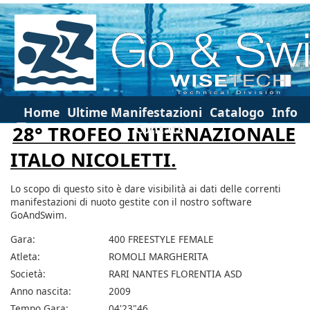
Home
Ultime Manifestazioni
Catalogo
Info
Contatti
28° TROFEO INTERNAZIONALE
ITALO NICOLETTI.
Lo scopo di questo sito è dare visibilità ai dati delle correnti
manifestazioni di nuoto gestite con il nostro software
GoAndSwim.
Gara:
400 FREESTYLE FEMALE
Atleta:
ROMOLI MARGHERITA
Società:
RARI NANTES FLORENTIA ASD
Anno nascita:
2009
Tempo Gara:
04'23"46