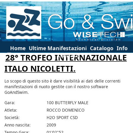
Home
Ultime Manifestazioni
Catalogo
Info
Contatti
28° TROFEO INTERNAZIONALE
ITALO NICOLETTI.
Lo scopo di questo sito è dare visibilità ai dati delle correnti
manifestazioni di nuoto gestite con il nostro software
GoAndSwim.
Gara:
100 BUTTERFLY MALE
Atleta:
ROCCO DOMENICO
Società:
H2O SPORT CSD
Anno nascita:
2009
Tempo Gara:
01'02"52