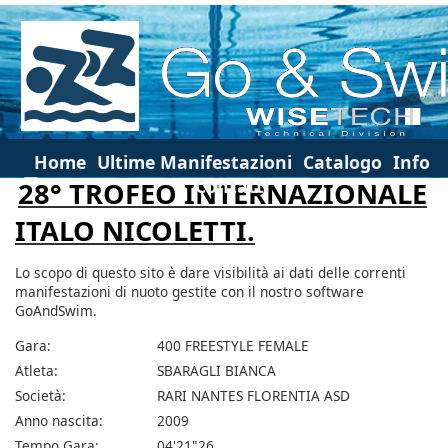
Home
Ultime Manifestazioni
Catalogo
Info
Contatti
28° TROFEO INTERNAZIONALE
ITALO NICOLETTI.
Lo scopo di questo sito è dare visibilità ai dati delle correnti
manifestazioni di nuoto gestite con il nostro software
GoAndSwim.
Gara:
400 FREESTYLE FEMALE
Atleta:
SBARAGLI BIANCA
Società:
RARI NANTES FLORENTIA ASD
Anno nascita:
2009
Tempo Gara:
04'21"26