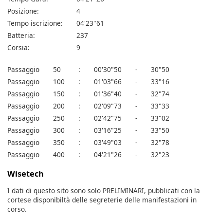
Posizione:
4
Tempo iscrizione:
04'23"61
Batteria:
237
Corsia:
9
Passaggio
50
:
00'30"50
-
30"50
Passaggio
100
:
01'03"66
-
33"16
Passaggio
150
:
01'36"40
-
32"74
Passaggio
200
:
02'09"73
-
33"33
Passaggio
250
:
02'42"75
-
33"02
Passaggio
300
:
03'16"25
-
33"50
Passaggio
350
:
03'49"03
-
32"78
Passaggio
400
:
04'21"26
-
32"23
Wisetech
I dati di questo sito sono solo PRELIMINARI, pubblicati con la
cortese disponibiltà delle segreterie delle manifestazioni in
corso.