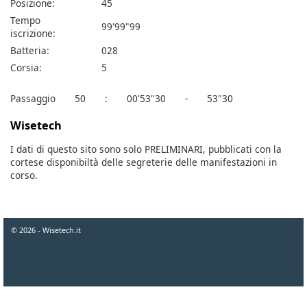
Posizione:
45
Tempo
99'99"99
iscrizione:
Batteria:
028
Corsia:
5
Passaggio
50
:
00'53"30
-
53"30
Wisetech
I dati di questo sito sono solo PRELIMINARI, pubblicati con la
cortese disponibiltà delle segreterie delle manifestazioni in
corso.
© 2026 - Wisetech.it