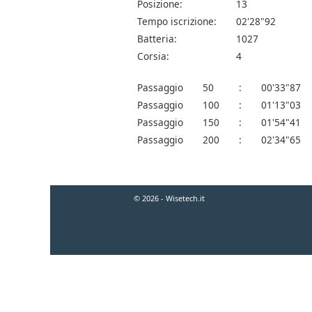
Posizione:
13
Tempo iscrizione:
02'28"92
Batteria:
1027
Corsia:
4
Passaggio
50
:
00'33"87
Passaggio
100
:
01'13"03
Passaggio
150
:
01'54"41
Passaggio
200
:
02'34"65
© 2026 - Wisetech.it