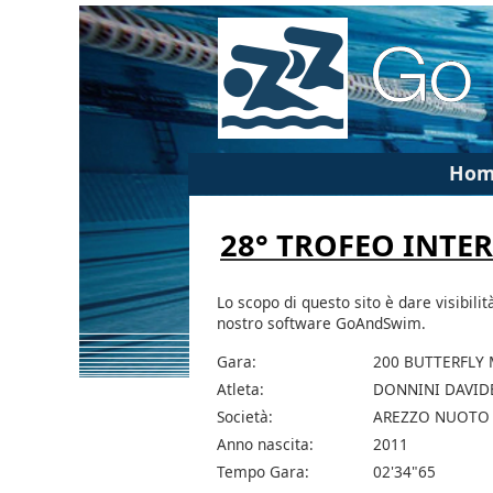
Hom
28° TROFEO INTE
Lo scopo di questo sito è dare visibilit
nostro software GoAndSwim.
Gara:
200 BUTTERFLY 
Atleta:
DONNINI DAVID
Società:
AREZZO NUOTO
Anno nascita:
2011
Tempo Gara:
02'34"65