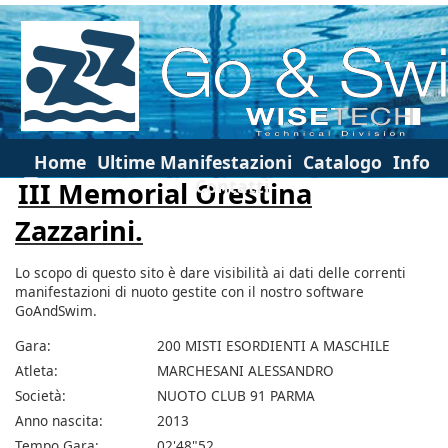
Home
Ultime Manifestazioni
Catalogo
Info
Contatti
III Memorial Orestina
Zazzarini.
Lo scopo di questo sito è dare visibilità ai dati delle correnti
manifestazioni di nuoto gestite con il nostro software
GoAndSwim.
Gara:
200 MISTI ESORDIENTI A MASCHILE
Atleta:
MARCHESANI ALESSANDRO
Società:
NUOTO CLUB 91 PARMA
Anno nascita:
2013
Tempo Gara:
02'48"52