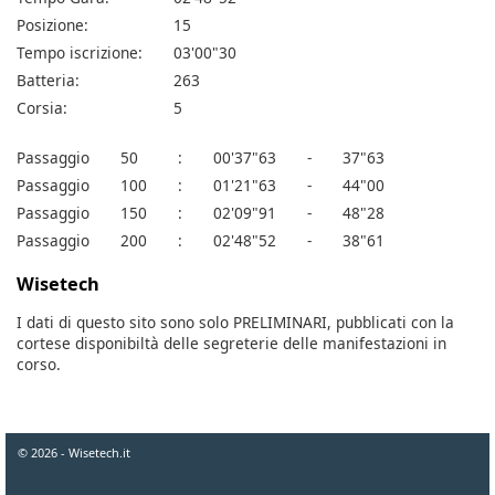
Posizione:
15
Tempo iscrizione:
03'00"30
Batteria:
263
Corsia:
5
Passaggio
50
:
00'37"63
-
37"63
Passaggio
100
:
01'21"63
-
44"00
Passaggio
150
:
02'09"91
-
48"28
Passaggio
200
:
02'48"52
-
38"61
Wisetech
I dati di questo sito sono solo PRELIMINARI, pubblicati con la
cortese disponibiltà delle segreterie delle manifestazioni in
corso.
© 2026 - Wisetech.it