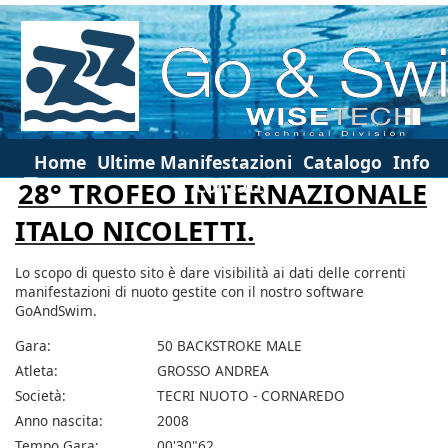
Home
Ultime Manifestazioni
Catalogo
Info
Contatti
28° TROFEO INTERNAZIONALE
ITALO NICOLETTI.
Lo scopo di questo sito è dare visibilità ai dati delle correnti
manifestazioni di nuoto gestite con il nostro software
GoAndSwim.
Gara:
50 BACKSTROKE MALE
Atleta:
GROSSO ANDREA
Società:
TECRI NUOTO - CORNAREDO
Anno nascita:
2008
Tempo Gara:
00'30"62