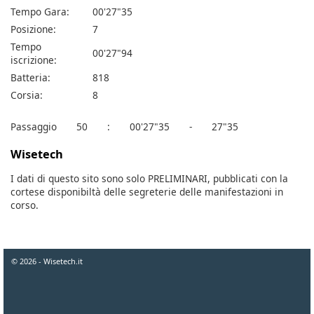
Tempo Gara:
00'27"35
Posizione:
7
Tempo
00'27"94
iscrizione:
Batteria:
818
Corsia:
8
Passaggio
50
:
00'27"35
-
27"35
Wisetech
I dati di questo sito sono solo PRELIMINARI, pubblicati con la
cortese disponibiltà delle segreterie delle manifestazioni in
corso.
© 2026 - Wisetech.it