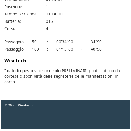
Posizione:
1
Tempo iscrizione:
01'14"00
Batteria:
015
Corsia:
4
Passaggio
50
:
00'34"90
-
34"90
Passaggio
100
:
01'15"80
-
40"90
Wisetech
I dati di questo sito sono solo PRELIMINARI, pubblicati con la
cortese disponibiltà delle segreterie delle manifestazioni in
corso.
© 2026 - Wisetech.it