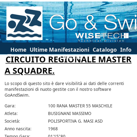
Home
Ultime Manifestazioni
Catalogo
Info
Contatti
CIRCUITO REGIONALE MASTER
A SQUADRE.
Lo scopo di questo sito è dare visibilità ai dati delle correnti
manifestazioni di nuoto gestite con il nostro software
GoAndSwim.
Gara:
100 RANA MASTER 55 MASCHILE
Atleta:
BUSIGNANI MASSIMO
Società:
POLISPORTIVA G. MASI ASD
Anno nascita:
1968
Tempo Gara:
01'15"80