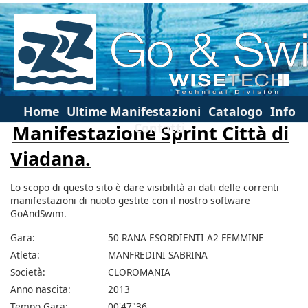
Home
Ultime Manifestazioni
Catalogo
Info
Contatti
Manifestazione Sprint Città di
Viadana.
Lo scopo di questo sito è dare visibilità ai dati delle correnti
manifestazioni di nuoto gestite con il nostro software
GoAndSwim.
Gara:
50 RANA ESORDIENTI A2 FEMMINE
Atleta:
MANFREDINI SABRINA
Società:
CLOROMANIA
Anno nascita:
2013
Tempo Gara:
00'47"36