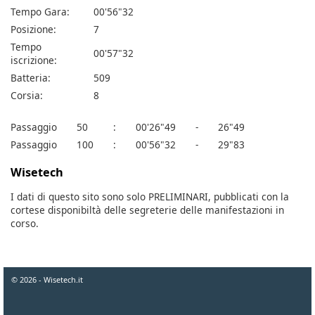
Tempo Gara:
00'56"32
Posizione:
7
Tempo
00'57"32
iscrizione:
Batteria:
509
Corsia:
8
Passaggio
50
:
00'26"49
-
26"49
Passaggio
100
:
00'56"32
-
29"83
Wisetech
I dati di questo sito sono solo PRELIMINARI, pubblicati con la
cortese disponibiltà delle segreterie delle manifestazioni in
corso.
© 2026 - Wisetech.it