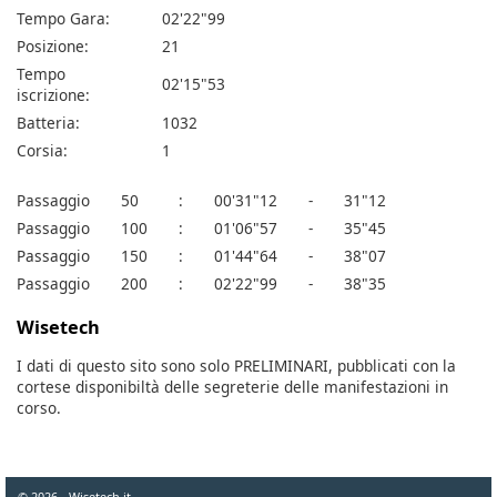
Tempo Gara:
02'22"99
Posizione:
21
Tempo
02'15"53
iscrizione:
Batteria:
1032
Corsia:
1
Passaggio
50
:
00'31"12
-
31"12
Passaggio
100
:
01'06"57
-
35"45
Passaggio
150
:
01'44"64
-
38"07
Passaggio
200
:
02'22"99
-
38"35
Wisetech
I dati di questo sito sono solo PRELIMINARI, pubblicati con la
cortese disponibiltà delle segreterie delle manifestazioni in
corso.
© 2026 - Wisetech.it