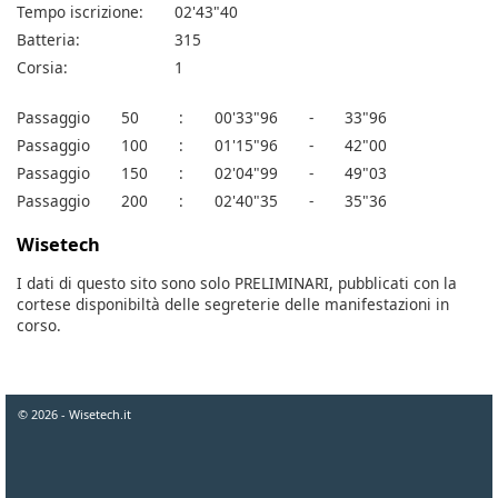
Tempo iscrizione:
02'43"40
Batteria:
315
Corsia:
1
Passaggio
50
:
00'33"96
-
33"96
Passaggio
100
:
01'15"96
-
42"00
Passaggio
150
:
02'04"99
-
49"03
Passaggio
200
:
02'40"35
-
35"36
Wisetech
I dati di questo sito sono solo PRELIMINARI, pubblicati con la
cortese disponibiltà delle segreterie delle manifestazioni in
corso.
© 2026 - Wisetech.it