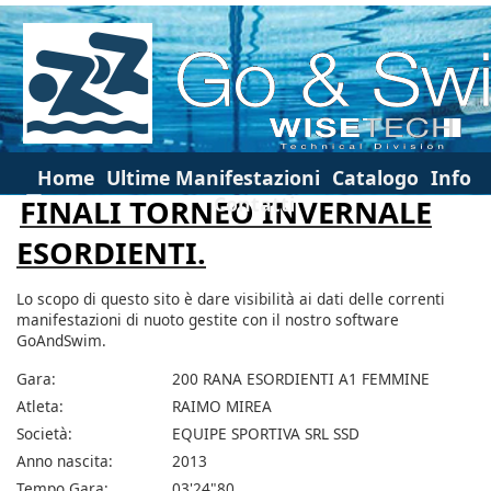
Home
Ultime Manifestazioni
Catalogo
Info
Contatti
FINALI TORNEO INVERNALE
ESORDIENTI.
Lo scopo di questo sito è dare visibilità ai dati delle correnti
manifestazioni di nuoto gestite con il nostro software
GoAndSwim.
Gara:
200 RANA ESORDIENTI A1 FEMMINE
Atleta:
RAIMO MIREA
Società:
EQUIPE SPORTIVA SRL SSD
Anno nascita:
2013
Tempo Gara:
03'24"80