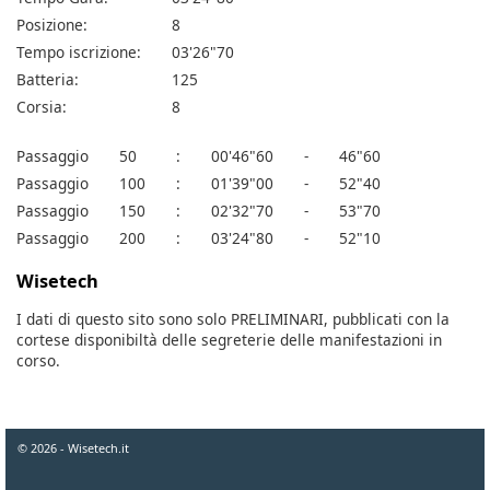
Posizione:
8
Tempo iscrizione:
03'26"70
Batteria:
125
Corsia:
8
Passaggio
50
:
00'46"60
-
46"60
Passaggio
100
:
01'39"00
-
52"40
Passaggio
150
:
02'32"70
-
53"70
Passaggio
200
:
03'24"80
-
52"10
Wisetech
I dati di questo sito sono solo PRELIMINARI, pubblicati con la
cortese disponibiltà delle segreterie delle manifestazioni in
corso.
© 2026 - Wisetech.it