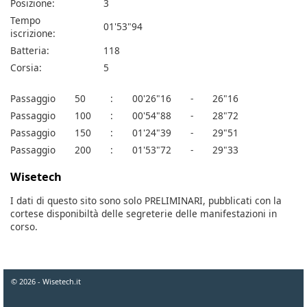
Posizione:
3
Tempo
01'53"94
iscrizione:
Batteria:
118
Corsia:
5
Passaggio
50
:
00'26"16
-
26"16
Passaggio
100
:
00'54"88
-
28"72
Passaggio
150
:
01'24"39
-
29"51
Passaggio
200
:
01'53"72
-
29"33
Wisetech
I dati di questo sito sono solo PRELIMINARI, pubblicati con la
cortese disponibiltà delle segreterie delle manifestazioni in
corso.
© 2026 - Wisetech.it