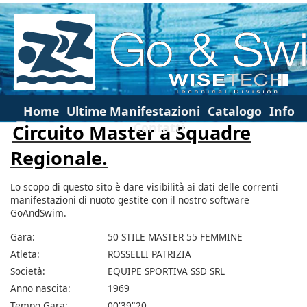
Home
Ultime Manifestazioni
Catalogo
Info
Contatti
Circuito Master a Squadre
Regionale.
Lo scopo di questo sito è dare visibilità ai dati delle correnti
manifestazioni di nuoto gestite con il nostro software
GoAndSwim.
Gara:
50 STILE MASTER 55 FEMMINE
Atleta:
ROSSELLI PATRIZIA
Società:
EQUIPE SPORTIVA SSD SRL
Anno nascita:
1969
Tempo Gara:
00'39"20