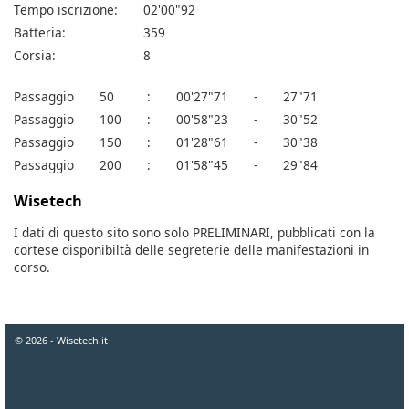
Tempo iscrizione:
02'00"92
Batteria:
359
Corsia:
8
Passaggio
50
:
00'27"71
-
27"71
Passaggio
100
:
00'58"23
-
30"52
Passaggio
150
:
01'28"61
-
30"38
Passaggio
200
:
01'58"45
-
29"84
Wisetech
I dati di questo sito sono solo PRELIMINARI, pubblicati con la
cortese disponibiltà delle segreterie delle manifestazioni in
corso.
© 2026 - Wisetech.it