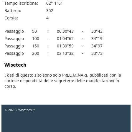
Tempo iscrizione:
02'11"61
Batteria:
352
Corsia:
4
Passaggio
50
:
00'30"43
-
30"43
Passaggio
100
:
01'04"62
-
34"19
Passaggio
150
:
01'39"59
-
34"97
Passaggio
200
:
02'13"32
-
33"73
Wisetech
I dati di questo sito sono solo PRELIMINARI, pubblicati con la
cortese disponibiltà delle segreterie delle manifestazioni in
corso.
© 2026 - Wisetech.it