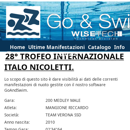
Home
Ultime Manifestazioni
Catalogo
Info
Contatti
28° TROFEO INTERNAZIONALE
ITALO NICOLETTI.
Lo scopo di questo sito è dare visibilità ai dati delle correnti
manifestazioni di nuoto gestite con il nostro software
GoAndSwim.
Gara:
200 MEDLEY MALE
Atleta:
MANGIONE RICCARDO
Società:
TEAM VERONA SSD
Anno nascita:
2010
Tempo Gara:
02'34"64