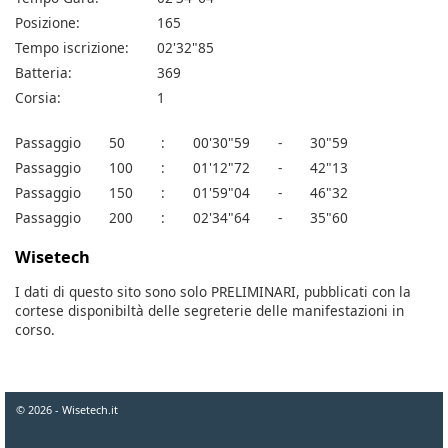
Posizione:
165
Tempo iscrizione:
02'32"85
Batteria:
369
Corsia:
1
Passaggio
50
:
00'30"59
-
30"59
Passaggio
100
:
01'12"72
-
42"13
Passaggio
150
:
01'59"04
-
46"32
Passaggio
200
:
02'34"64
-
35"60
Wisetech
I dati di questo sito sono solo PRELIMINARI, pubblicati con la
cortese disponibiltà delle segreterie delle manifestazioni in
corso.
© 2026 - Wisetech.it