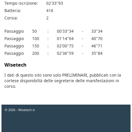
Tempo iscrizione:
02'33"93
Batteria:
416
Corsia:
2
Passaggio
50
:
00'33"34
-
33"34
Passaggio
100
:
01'14"04
-
40"70
Passaggio
150
:
02'00"75
-
46"71
Passaggio
200
:
02'36"59
-
35"84
Wisetech
I dati di questo sito sono solo PRELIMINARI, pubblicati con la
cortese disponibiltà delle segreterie delle manifestazioni in
corso.
© 2026 - Wisetech.it