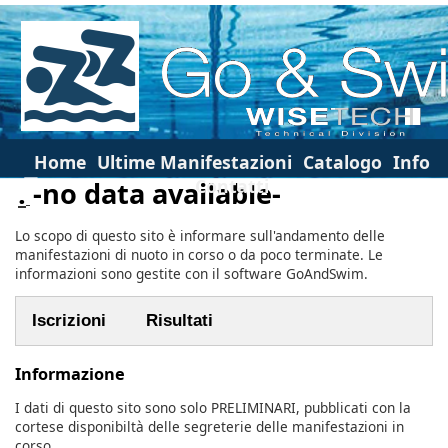
Home
Ultime Manifestazioni
Catalogo
Info
Contatti
.
-no data available-
Lo scopo di questo sito è informare sull'andamento delle
manifestazioni di nuoto in corso o da poco terminate. Le
informazioni sono gestite con il software GoAndSwim.
Iscrizioni
Risultati
Informazione
I dati di questo sito sono solo PRELIMINARI, pubblicati con la
cortese disponibiltà delle segreterie delle manifestazioni in
corso.