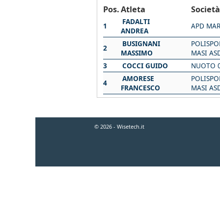
Pos.
Atleta
Società
FADALTI
1
APD MAR
ANDREA
BUSIGNANI
POLISPO
2
MASSIMO
MASI AS
3
COCCI GUIDO
NUOTO 0
AMORESE
POLISPO
4
FRANCESCO
MASI AS
© 2026 - Wisetech.it