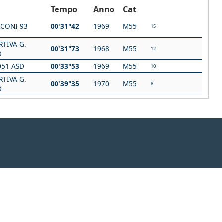
Tempo
Anno
Cat
CONI 93
00'31"42
1969
M55
15
RTIVA G.
00'31"73
1968
M55
12
D
51 ASD
00'33"53
1969
M55
10
RTIVA G.
00'39"35
1970
M55
8
D