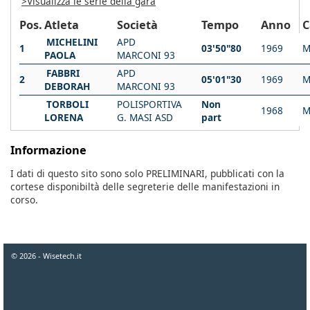
>Visualizza le serie della gara
Pos.
Atleta
Società
Tempo
Anno
C
MICHELINI
APD
1
03'50"80
1969
M
PAOLA
MARCONI 93
FABBRI
APD
2
05'01"30
1969
M
DEBORAH
MARCONI 93
TORBOLI
POLISPORTIVA
Non
1968
M
LORENA
G. MASI ASD
part
Informazione
I dati di questo sito sono solo PRELIMINARI, pubblicati con la
cortese disponibiltà delle segreterie delle manifestazioni in
corso.
© 2026 - Wisetech.it