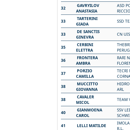
GAVRYILOV
ASD P
32
ANASTASIA
RICCI
TARTERINI
33
SSD T
GIADA
DE SANCTIS
33
CN UI
GINEVRA
CERBINI
THEBR
35
ELETTRA
PERUG
FRONTERA
RARI 
36
AMBRA
FLORE
PORZIO
TECRI
37
CAMILLA
CORN
MUCCITTO
HIDRO
38
GIOVANNA
ARL
CAVALER
38
TEAM 
MICOL
GIANMOENA
SSV LE
40
CAROL
SCHW
IMOLA
41
LELLI MATILDE
R.L.