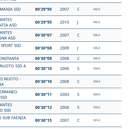
MANIA SSD
00'29"95
2007
C
542,0
NANTES
00'29"95
2010
J
542,0
NTIA ASD
NANTES
00'30"07
2007
C
536,0
NA ASD
 SPORT SSD
00'30"08
2009
J
535,0
ONSTANTA
00'30"09
2008
C
535,0
NUOTO SSD A
00'30"10
2006
S
534,0
IS NUOTO -
00'30"10
2008
C
534,0
IA
ERRANEO
00'30"11
2003
S
534,0
 SSD
NANTES
00'30"12
2006
S
533,0
O SSD
 SUB FAENZA
00'30"15
2007
C
531,0