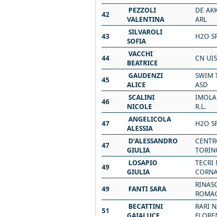
PEZZOLI
DE AK
42
VALENTINA
ARL
SILVAROLI
43
H2O S
SOFIA
VACCHI
44
CN UI
BEATRICE
GAUDENZI
SWIM 
45
ALICE
ASD
SCALINI
IMOLA
46
NICOLE
R.L.
ANGELICOLA
47
H2O S
ALESSIA
D'ALESSANDRO
CENTR
47
GIULIA
TORIN
LOSAPIO
TECRI
49
GIULIA
CORN
RINAS
49
FANTI SARA
ROMA
BECATTINI
RARI 
51
GAIALUCE
FLORE