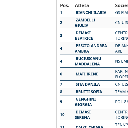
Pos.
Atleta
Socie
1
BIANCHI ILARIA
GS FI
ZAMBELLI
2
CN UI
GIULIA
DEMASI
CENTR
3
BEATRICE
TORIN
PESCIO ANDREA
DE AK
4
AMBRA
ARL
BUCIUSCANU
4
NS EMI
MADDALENA
RARI 
6
MATI IRENE
FLORE
7
SITA DANILA
CN UI
8
BRUTTI SOFIA
TEAM 
GENGHINI
9
POL G
GIORGIA
DEMASI
CENTR
10
SERENA
TORIN
TENNI
11
CALO' CHIARA