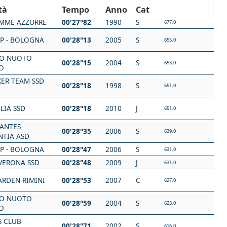
tà
Tempo
Anno
Cat
AMME AZZURRE
00'27"82
1990
S
677,0
SP - BOLOGNA
00'28"13
2005
S
655,0
O NUOTO
00'28"15
2004
S
653,0
O
KER TEAM SSD
00'28"18
1998
S
651,0
LIA SSD
00'28"18
2010
J
651,0
NANTES
00'28"35
2006
S
639,0
NTIA ASD
SP - BOLOGNA
00'28"47
2006
S
631,0
VERONA SSD
00'28"48
2009
J
631,0
ARDEN RIMINI
00'28"53
2007
C
627,0
O NUOTO
00'28"59
2004
S
623,0
O
S CLUB
00'28"71
2002
S
616,0