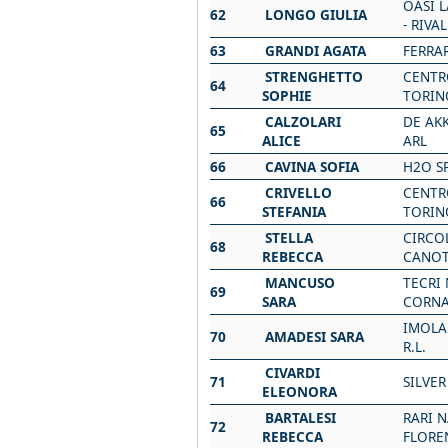
OASI 
62
LONGO GIULIA
- RIVAL
63
GRANDI AGATA
FERRA
STRENGHETTO
CENTR
64
SOPHIE
TORIN
CALZOLARI
DE AK
65
ALICE
ARL
66
CAVINA SOFIA
H2O S
CRIVELLO
CENTR
66
STEFANIA
TORIN
STELLA
CIRCO
68
REBECCA
CANOT
MANCUSO
TECRI
69
SARA
CORN
IMOLA
70
AMADESI SARA
R.L.
CIVARDI
71
SILVER
ELEONORA
BARTALESI
RARI 
72
REBECCA
FLORE