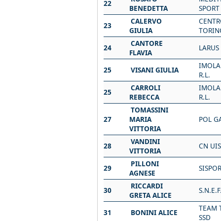
22
BENEDETTA
SPORT
CALERVO
CENTR
23
GIULIA
TORIN
CANTORE
24
LARUS
FLAVIA
IMOLA
25
VISANI GIULIA
R.L.
CARROLI
IMOLA
25
REBECCA
R.L.
TOMASSINI
27
MARIA
POL G
VITTORIA
VANDINI
28
CN UI
VITTORIA
PILLONI
29
SISPOR
AGNESE
RICCARDI
30
S.N.E.
GRETA ALICE
TEAM 
31
BONINI ALICE
SSD