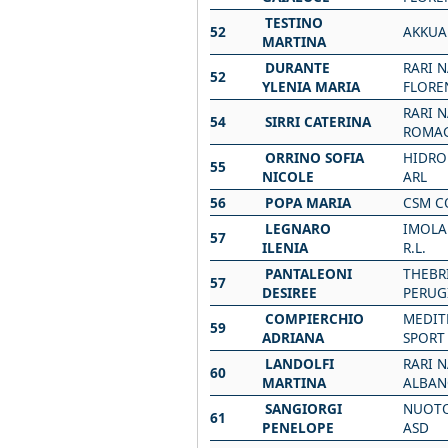
TESTINO
52
AKKUA
MARTINA
DURANTE
RARI 
52
YLENIA MARIA
FLORE
RARI 
54
SIRRI CATERINA
ROMAG
ORRINO SOFIA
HIDRO
55
NICOLE
ARL
56
POPA MARIA
CSM C
LEGNARO
IMOLA
57
ILENIA
R.L.
PANTALEONI
THEBR
57
DESIREE
PERUG
COMPIERCHIO
MEDIT
59
ADRIANA
SPORT
LANDOLFI
RARI 
60
MARTINA
ALBAN
SANGIORGI
NUOTO
61
PENELOPE
ASD