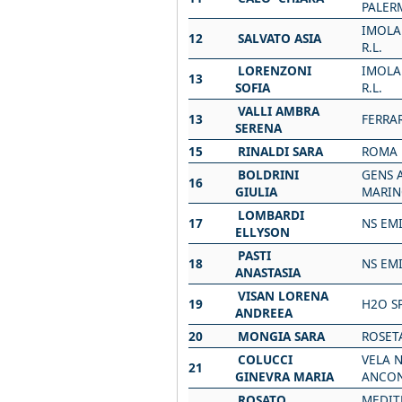
PALER
IMOLA
12
SALVATO ASIA
R.L.
LORENZONI
IMOLA
13
SOFIA
R.L.
VALLI AMBRA
13
FERRA
SERENA
15
RINALDI SARA
ROMA 
BOLDRINI
GENS 
16
GIULIA
MARI
LOMBARDI
17
NS EMI
ELLYSON
PASTI
18
NS EMI
ANASTASIA
VISAN LORENA
19
H2O S
ANDREEA
20
MONGIA SARA
ROSET
COLUCCI
VELA 
21
GINEVRA MARIA
ANCO
ROSATO
MEDIT