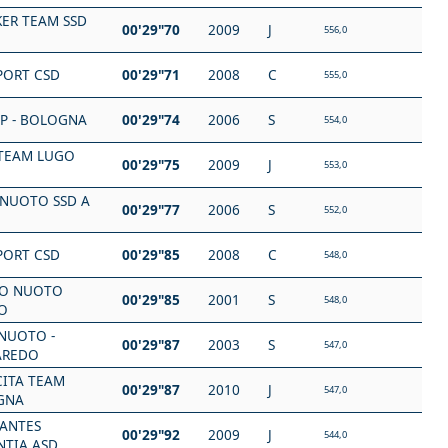
KER TEAM SSD
00'29"70
2009
J
556,0
PORT CSD
00'29"71
2008
C
555,0
SP - BOLOGNA
00'29"74
2006
S
554,0
TEAM LUGO
00'29"75
2009
J
553,0
NUOTO SSD A
00'29"77
2006
S
552,0
PORT CSD
00'29"85
2008
C
548,0
O NUOTO
00'29"85
2001
S
548,0
O
 NUOTO -
00'29"87
2003
S
547,0
AREDO
CITA TEAM
00'29"87
2010
J
547,0
GNA
NANTES
00'29"92
2009
J
544,0
NTIA ASD