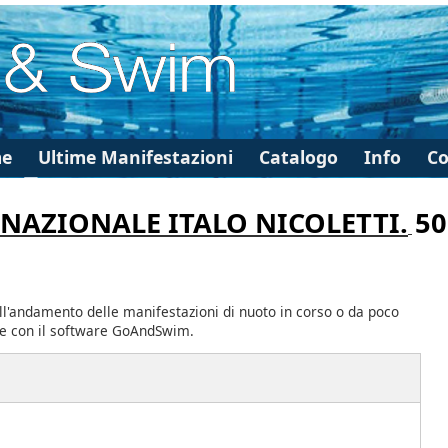
e
Ultime Manifestazioni
Catalogo
Info
Co
RNAZIONALE ITALO NICOLETTI.
50
ll'andamento delle manifestazioni di nuoto in corso o da poco
te con il software GoAndSwim.