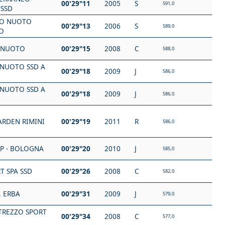
00'29"11
2005
S
591,0
 SSD
O NUOTO
00'29"13
2006
S
589,0
O
 NUOTO
00'29"15
2008
C
588,0
NUOTO SSD A
00'29"18
2009
J
586,0
NUOTO SSD A
00'29"18
2009
J
586,0
ARDEN RIMINI
00'29"19
2011
R
586,0
SP - BOLOGNA
00'29"20
2010
J
585,0
T SPA SSD
00'29"26
2008
C
582,0
F. ERBA
00'29"31
2009
J
579,0
TREZZO SPORT
00'29"34
2008
C
577,0