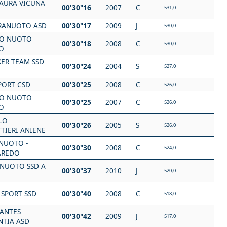
LAURA VICUNA
00'30"16
2007
C
531,0
RANUOTO ASD
00'30"17
2009
J
530,0
O NUOTO
00'30"18
2008
C
530,0
O
KER TEAM SSD
00'30"24
2004
S
527,0
PORT CSD
00'30"25
2008
C
526,0
O NUOTO
00'30"25
2007
C
526,0
O
LO
00'30"26
2005
S
526,0
TIERI ANIENE
 NUOTO -
00'30"30
2008
C
524,0
AREDO
NUOTO SSD A
00'30"37
2010
J
520,0
 SPORT SSD
00'30"40
2008
C
518,0
NANTES
00'30"42
2009
J
517,0
NTIA ASD