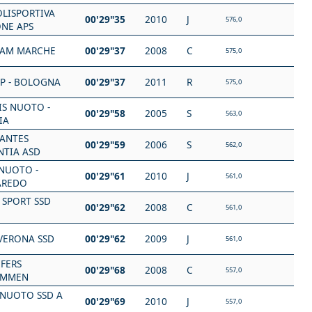
OLISPORTIVA
00'29"35
2010
J
576,0
ONE APS
EAM MARCHE
00'29"37
2008
C
575,0
SP - BOLOGNA
00'29"37
2011
R
575,0
IS NUOTO -
00'29"58
2005
S
563,0
IA
NANTES
00'29"59
2006
S
562,0
NTIA ASD
 NUOTO -
00'29"61
2010
J
561,0
AREDO
 SPORT SSD
00'29"62
2008
C
561,0
VERONA SSD
00'29"62
2009
J
561,0
IFERS
00'29"68
2008
C
557,0
IMMEN
NUOTO SSD A
00'29"69
2010
J
557,0