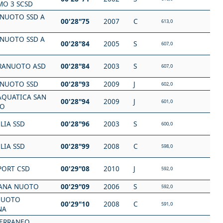
MO 3 SCSD
NUOTO SSD A
00'28"75
2007
C
613,0
NUOTO SSD A
00'28"84
2005
S
607,0
RANUOTO ASD
00'28"84
2003
S
607,0
NUOTO SSD
00'28"93
2009
J
602,0
AQUATICA SAN
00'28"94
2009
J
601,0
NO
LIA SSD
00'28"96
2003
S
600,0
LIA SSD
00'28"99
2008
C
598,0
PORT CSD
00'29"08
2010
J
592,0
ANA NUOTO
00'29"09
2006
S
592,0
NUOTO
00'29"10
2008
C
591,0
NA
ERRANEO