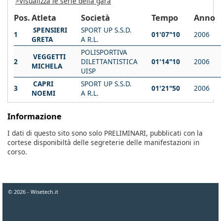
>Visualizza le serie della gara
Pos.
Atleta
Società
Tempo
Anno
SPENSIERI
SPORT UP S.S.D.
1
01'07"10
2006
GRETA
A R.L.
POLISPORTIVA
VEGGETTI
2
DILETTANTISTICA
01'14"10
2006
MICHELA
UISP
CAPRI
SPORT UP S.S.D.
3
01'21"50
2006
NOEMI
A R.L.
Informazione
I dati di questo sito sono solo PRELIMINARI, pubblicati con la
cortese disponibiltà delle segreterie delle manifestazioni in
corso.
© 2026 - Wisetech.it